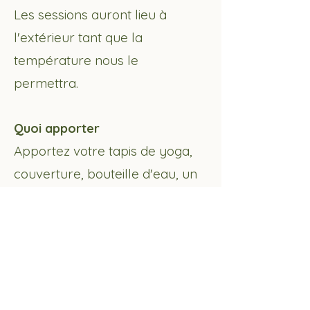
Les sessions auront lieu à
l'extérieur tant que la
température nous le
permettra.
Quoi apporter
Apportez votre tapis de yoga,
couverture, bouteille d'eau, un
journal et votre crayon (si
vous en avez un) ainsi que du
linge confortable et adapté à
la température.
Yoga de Pleine Lune | Mardi
07