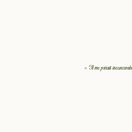
« Il me paraît inconcevabl