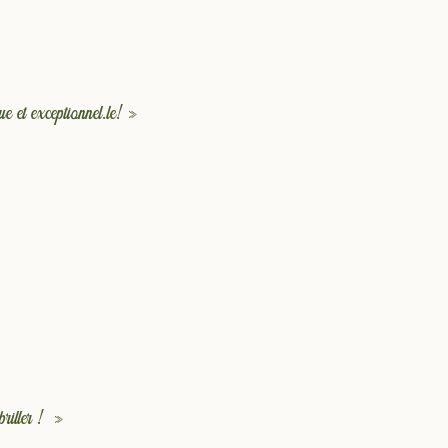
e et exceptionnel.le! »
briller ! »