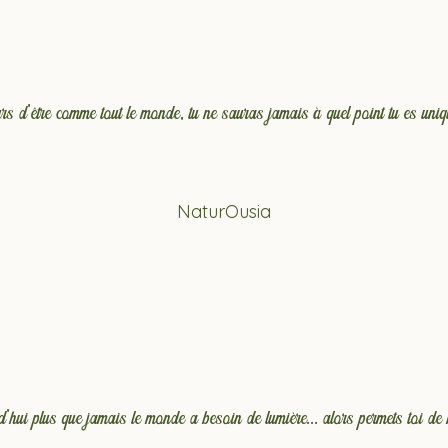
rs d'être comme tout le monde, tu ne sauras jamais à quel point tu es uniqu
NaturOusia
hui plus que jamais le monde a besoin de lumière... alors permets toi de 