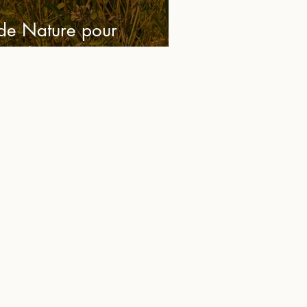
 de Nature pour
ien-être