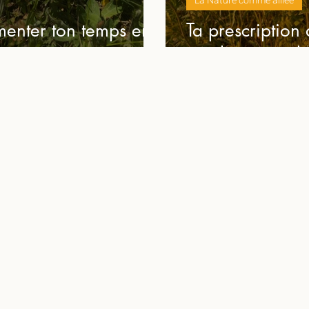
La Nature comme alliée
menter ton temps en
Ta prescription
améliorer ton b